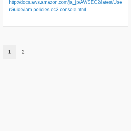
http://docs.aws.amazon.com/ja_jp/AWSEC2/latest/Use
rGuide/iam-policies-ec2-console.html
1
2