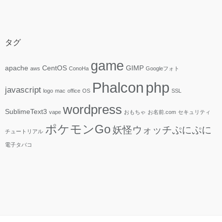
タグ
game
apache
CentOS
GIMP
aws
ConoHa
Googleフォト
php
Phalcon
javascript
logo
mac
office
OS
SSL
wordpress
SublimeText3
vape
おもちゃ
お名前.com
セキュリティ
ポケモンGo
妖怪ウォッチぷにぷに
チュートリアル
電子タバコ