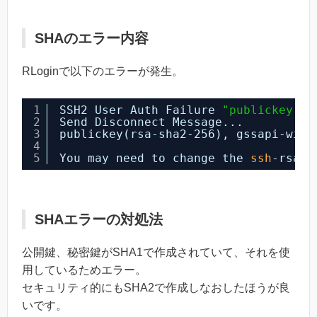
SHAのエラー内容
RLoginで以下のエラーが発生。
1
SSH2 User Auth Failure 
"publickey.gs
2
Send Disconnect Message...
3
publickey(rsa-sha2-256), gssapi-wi
4
5
You may need to change the 
ssh
-rsa k
SHAエラーの対処法
公開鍵、秘密鍵がSHA1で作成されていて、それを使
用しているためエラー。
セキュリティ的にもSHA2で作成しなおしたほうが良
いです。