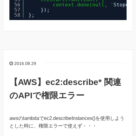
56
context.done(null, '
Stoped 
57
});
58
};
2016.08.29
【AWS】ec2:describe* 関連
のAPIで権限エラー
awsのlambdaでec2.describeInstances()を使用しよう
とした時に、権限エラーで使えず・・・