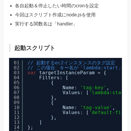
各自起動＆停止したい時間のcronを設定
今回はスクリプト作成にnode.jsを使用
実行する関数名は「handler」
起動スクリプト
01
// 起動するec2インスタンスのタグ設定
02
// この場合、キー名が「lambda:start」、値が
03
var
targetInstanceParam = {
04
Filters: [
05
{
06
Name: 
'tag-key'
,
07
Values: [
'lambda:start'
08
},
09
{
10
Name: 
'tag-value'
,
11
Values: [
'default-first
12
},
13
]
14
};