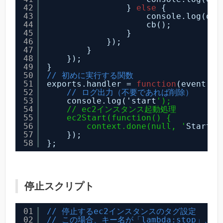
42
} 
else
{
43
console.log(dat
44
cb();
45
}
46
});
47
}
48
});
49
}
50
// 初めに実行する関数
51
exports.handler = 
function
(event, c
52
// ログ出力（不要であれば削除）
53
console.log('start
');
54
// ec2インスタンス起動処理
55
ec2Start(function() {
56
context.done(null, '
Started
57
});
58
};
停止スクリプト
01
// 停止するec2インスタンスのタグ設定
02
// この場合、キー名が「lambda:stop」、値が