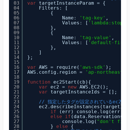
03
var
targetInstanceParam = {
04
Filters: [
05
{
06
Name: 
'tag-key'
,
07
Values: [
'lambda:stop'
]
08
},
09
{
10
Name: 
'tag-value'
,
11
Values: [
'default-first
12
},
13
]
14
};
15
16
var
AWS = require(
'aws-sdk'
);
17
AWS.config.region = 
'ap-northeast-1
18
19
function
ec2Start(cb){
20
var
ec2 = 
new
AWS.EC2();
21
var
targetInstanceIds = [];
22
23
// 指定したタグが設定されているec2イ
24
ec2.describeInstances(targetIns
25
if
(err) console.log(err, e
26
else
if
(data.Reservations.l
27
console.log(
"don't find
28
} 
else
{