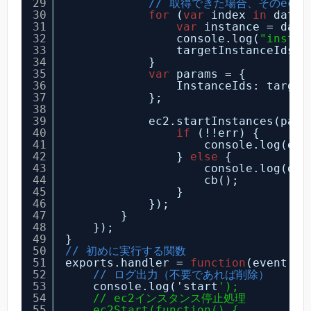
29
// 取得できた場合、そのec2
30
for
(
var
index 
in
data.
31
var
instance = data
32
console.log(
"instan
33
targetInstanceIds.p
34
}
35
var
params = {
36
InstanceIds: target
37
};
38
39
ec2.startInstances(para
40
if
(!!err) {
41
console.log(err
42
} 
else
{
43
console.log(dat
44
cb();
45
}
46
});
47
}
48
});
49
}
50
// 初めに実行する関数
51
exports.handler = 
function
(event, c
52
// ログ出力（不要であれば削除）
53
console.log('start
');
54
// ec2インスタンス停止処理
55
ec2Start(function() {