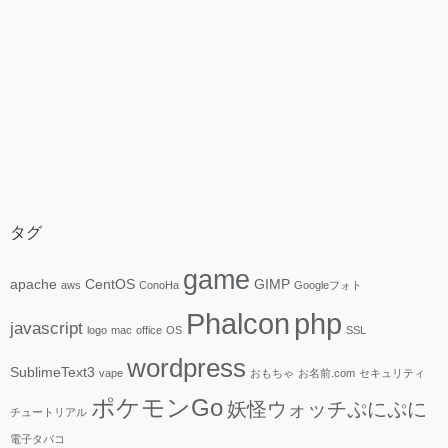
タグ
game
apache
CentOS
GIMP
aws
ConoHa
Googleフォト
php
Phalcon
javascript
logo
mac
office
OS
SSL
wordpress
SublimeText3
vape
おもちゃ
お名前.com
セキュリティ
ポケモンGo
妖怪ウォッチぷにぷに
チュートリアル
電子タバコ